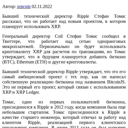
Автор:
xrpcoin
02.11.2022
Бывший технический директор Ripple Стефан Томас
рассказал, что он работает над новым проектом, в котором
планирует использовать XRP.
Генеральный директор Coil Стефан Томас сообщил в
Твиттере, что работает над сетью одноранговых
микроплатежей. Первоначально он будет использовать
криптовалюту XRP для расчетов по транзакциям, но Томас
утверждает, что в будущем планируется добавить биткоин
(BTC), Ethereum (ETH) и другие криптовалюты.
Бывший технический директор Ripple утверждает, что это его
самый амбициозный проект с тех пор, как он написал
собственную реализацию биткоина под названием BitcoinJS.
Это не первый его проект, который связан с использованием
XRP и XRP Ledger.
Томас, один из первых пользователей биткоина,
присоединился к Ripple в 2012 году, когда компания была еще
небольшим стартапом. Томас присоединился к Ripple в
качестве старшего инженера, который отвечал за работу над
клиентом Ripple, реализацией первого клиентского
приложения компании. В июне 2013 года он был назначен