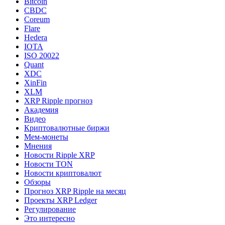
Bitcoin
CBDC
Coreum
Flare
Hedera
IOTA
ISO 20022
Quant
XDC
XinFin
XLM
XRP Ripple прогноз
Академия
Видео
Криптовалютные биржи
Мем-монеты
Мнения
Новости Ripple XRP
Новости TON
Новости криптовалют
Обзоры
Прогноз XRP Ripple на месяц
Проекты XRP Ledger
Регулирование
Это интересно