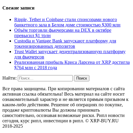
Свежие записи
Ripple, Tether и Coinbase стали спонсорами нового
банкетного зала в Белом доме стоимостью $300 млн
Объём торговли фьючерсами на DEX в октябре
превысил $1 трлн
Custodia и Vantage Bank запускают платформу для
токенизированных депозитов
Trust Wallet запускает децентрализованную платформу
для фьючерсов
Реализованная прибыль Криса Ларсена от XRP достигла
$764 млн с 2018 года
Найти:
Все права защищены. При копировании материалов с сайта
активная ссылка обязательна! Весь материал на сайте носит
ознакомительный характер и не является прямым призывом к
каким-либо действиям. Решение об операциях по покупке,
продаже криптовалюты Вы должны принимать
самостоятельно, осознавая возможные риски. Рипл новости
сегодня, курс рипл, инвестиции в рипл. © XRP-BUY.RU
2018-2025