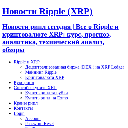
Новости Ripple (XRP)
Новости рипл сегодня | Все о Ripple и
криптовалюте XRP: курс, прогноз,
аналитика, технический анализ,
обзоры
Ripple и XRP
Децентрализованная биржа (DEX ) на XRP Ledger
Майнинг Ripple
Криптовалюта XRP
Курс рипл
Способы купить XRP
Купить рипл за рубли
Купить рипл на Exmo
Краны рипл
Контакты
Login
Account
Password Reset