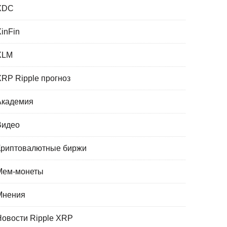
XDC
XinFin
XLM
XRP Ripple прогноз
Академия
Видео
Криптовалютные биржи
Мем-монеты
Мнения
Новости Ripple XRP