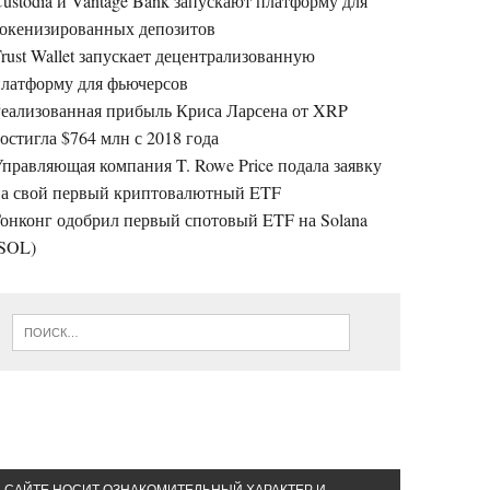
ustodia и Vantage Bank запускают платформу для
токенизированных депозитов
rust Wallet запускает децентрализованную
платформу для фьючерсов
Реализованная прибыль Криса Ларсена от XRP
остигла $764 млн с 2018 года
правляющая компания T. Rowe Price подала заявку
на свой первый криптовалютный ETF
онконг одобрил первый спотовый ETF на Solana
(SOL)