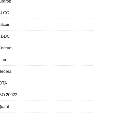
irdrop
ALGO
itcoin
CBDC
Coreum
lare
Hedera
IOTA
ISO 20022
Quant