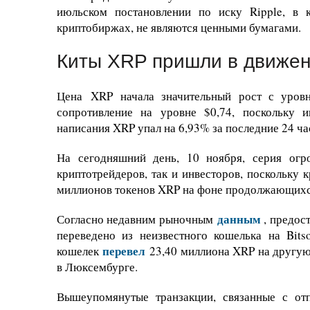
июльском постановлении по иску Ripple, в 
криптобиржах, не являются ценными бумагами.
Киты XRP пришли в движе
Цена XRP начала значительный рост с уровн
сопротивление на уровне $0,74, поскольку 
написания XRP упал на 6,93% за последние 24 ча
На сегодняшний день, 10 ноября, серия огр
криптотрейдеров, так и инвесторов, поскольку
миллионов токенов XRP на фоне продолжающихся
данным
Согласно недавним рыночным
, предос
переведено из неизвестного кошелька на Bit
перевел
кошелек
23,40 миллиона XRP на другую
в Люксембурге.
Вышеупомянутые транзакции, связанные с от