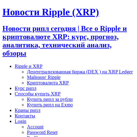
Новости Ripple (XRP)
Новости рипл сегодня | Все о Ripple и
криптовалюте XRP: курс, прогноз,
аналитика, технический анализ,
обзоры
Ripple и XRP
Децентрализованная биржа (DEX ) на XRP Ledger
Майнинг Ripple
Криптовалюта XRP
Курс рипл
Способы купить XRP
Купить рипл за рубли
Купить рипл на Exmo
Краны рипл
Контакты
Login
Account
Password Reset