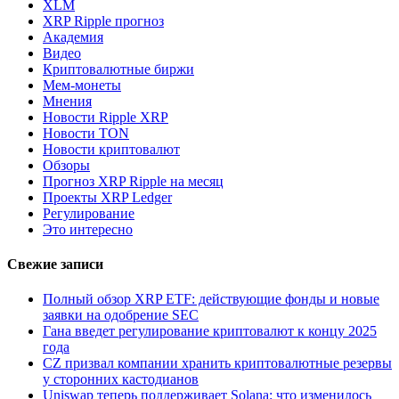
XLM
XRP Ripple прогноз
Академия
Видео
Криптовалютные биржи
Мем-монеты
Мнения
Новости Ripple XRP
Новости TON
Новости криптовалют
Обзоры
Прогноз XRP Ripple на месяц
Проекты XRP Ledger
Регулирование
Это интересно
Свежие записи
Полный обзор XRP ETF: действующие фонды и новые
заявки на одобрение SEC
Гана введет регулирование криптовалют к концу 2025
года
CZ призвал компании хранить криптовалютные резервы
у сторонних кастодианов
Uniswap теперь поддерживает Solana: что изменилось