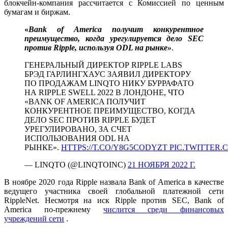
блокчейн-компания рассчитается с Комиссией по ценным
бумагам и биржам.
«
Bank of America получит конкурентное
преимущество, когда урегулируется дело SEC
против Ripple, используя ODL на рынке»
.
ГЕНЕРАЛЬНЫЙ ДИРЕКТОР RIPPLE LABS
БРЭД ГАРЛИНГХАУС ЗАЯВИЛ ДИРЕКТОРУ
ПО ПРОДАЖАМ LINQTO НИКУ БУРРАФАТО
НА RIPPLE SWELL 2022 В ЛОНДОНЕ, ЧТО
«BANK OF AMERICA ПОЛУЧИТ
КОНКУРЕНТНОЕ ПРЕИМУЩЕСТВО, КОГДА
ДЕЛО SEC ПРОТИВ RIPPLE БУДЕТ
УРЕГУЛИРОВАНО, ЗА СЧЕТ
ИСПОЛЬЗОВАНИЯ ODL НА
РЫНКЕ».
HTTPS://T.CO/Y8G5CODYZT
PIC.TWITTER
— LINQTO (@LINQTOINC)
21 НОЯБРЯ 2022 Г.
В ноябре 2020 года Ripple назвала Bank of America в качестве
ведущего участника своей глобальной платежной сети
RippleNet. Несмотря на иск Ripple против SEC, Bank of
America по-прежнему
числится среди финансовых
учреждений сети
.