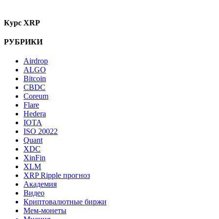
Курс XRP
РУБРИКИ
Airdrop
ALGO
Bitcoin
CBDC
Coreum
Flare
Hedera
IOTA
ISO 20022
Quant
XDC
XinFin
XLM
XRP Ripple прогноз
Академия
Видео
Криптовалютные биржи
Мем-монеты