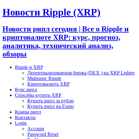
Новости Ripple (XRP)
Новости рипл сегодня | Все о Ripple и
криптовалюте XRP: курс, прогноз,
аналитика, технический анализ,
обзоры
Ripple и XRP
Децентрализованная биржа (DEX ) на XRP Ledger
Майнинг Ripple
Криптовалюта XRP
Курс рипл
Способы купить XRP
Купить рипл за рубли
Купить рипл на Exmo
Краны рипл
Контакты
Login
Account
Password Reset