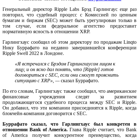
Генеральный директор Ripple Labs Брэд Гарлингаус еще раз
повторил, что судебный процесс с Комиссией по ценным
бумагам и биржам (SEC) может быть урегулирован только в
том случае, если федеральное агентство предоставит
нормативную ясность в отношении XRP.
Гарлингхаус сообщил об этом директору по продажам Linqto
Нику Буррафато на недавно завершившейся конференции
Ripple Swell 2022 в Лондоне.
«Я встречался с Брэдом Гарлингхаусом лицом к
лицу, и он ясно дал понять, что [Ripple] готов
договориться с SEC, если они смогут прояснить
ситуацию с XRP», —
сказал Буррафато.
По его словам, Гарлингхаус также сообщил, что американские
финансовые учреждения следят за развитием
продолжающегося судебного процесса между SEC и Ripple.
Он добавил, что эти компании присоединятся к Ripple, когда
блокчейн-компания договорится с SEC.
Буррафато сказал, что Гарлингхаус был конкретен в
отношении Bank of America.
Глава Ripple считает, что Bank
of America получит конкурентное преимущество, когда