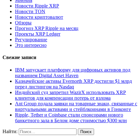
Мнения
Новости Ripple XRP
Новости TON
Новости криптовалют
Обзоры
Прогноз XRP Ripple на месяц
Проекты XRP Ledger
Регулирование
Это интересно
Свежие записи
IBM запускает платформу для цифровых активов под
названием Digital Asset Haven
Казначейские активы Evernorth XRP достигли $1 млрд
перед листингом на Nasdaq
Индийский суд запретил WazirX использовать XRP
клиентов для компенсации потерь от взлома
Ant Group подала заявки на товарные знаки, связанные с
виртуальными активами и стейблкоинами в Гонконге
Ripple, Tether и Coinbase стали спонсорами нового
банкетного зала в Белом доме стоимостью $300 млн
Найти: