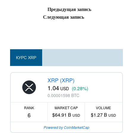
Предыдущая запись
Следующая запись
КУРС XRP
XRP (XRP)
1.04
(0.28%)
USD
0.00001598 BTC
RANK
MARKET CAP
VOLUME
6
$64.91 B
$1.27 B
USD
USD
Powered by CoinMarketCap