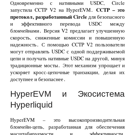
Одновременно с нативными USDC‚ Circle
CCTP – это
запустила CCTP V2 на HyperEVM․
протокол‚ разработанный Circle
для безопасного
и эффективного перевода USDC между
блокчейнами․ Версия V2 предлагает улучшенную
скорость‚ сниженные комиссии и повышенную
надежность․ С помощью CCTP V2 пользователи
могут отправлять USDC с одной поддерживаемой
цепи и получать нативные USDC на другой‚ минуя
традиционные мосты․ Этот механизм упрощает и
ускоряет кросс-цепочные транзакции‚ делая их
доступнее и безопаснее․
HyperEVM и Экосистема
Hyperliquid
HyperEVM – это высокопроизводительная
блокчейн-цепь‚ разработанная для обеспечения
масштабируемости и эффективности‚