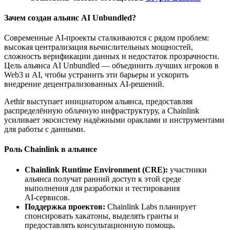
Зачем создан альянс AI Unbundled?
Современные AI‑проекты сталкиваются с рядом проблем:
высокая централизация вычислительных мощностей,
сложность верификации данных и недостаток прозрачности.
Цель альянса AI Unbundled — объединить лучших игроков в
Web3 и AI, чтобы устранить эти барьеры и ускорить
внедрение децентрализованных AI‑решений.
Aethir выступает инициатором альянса, предоставляя
распределённую облачную инфраструктуру, а Chainlink
усиливает экосистему надёжными ораклами и инструментами
для работы с данными.
Роль Chainlink в альянсе
Chainlink Runtime Environment (CRE):
участники
альянса получат ранний доступ к этой среде
выполнения для разработки и тестирования
AI‑сервисов.
Поддержка проектов:
Chainlink Labs планирует
спонсировать хакатоны, выделять гранты и
предоставлять консультационную помощь.