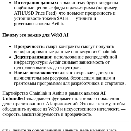
Интеграция данных:
в экосистему будут внедрены
надёжные ценовые фиды и дата‑стримы (например,
ATH/USD Price Feed), что повысит прозрачность и
устойчивость токена $ATH — утилити и
governance‑токена Aethir.
Почему это важно для Web3 AI
Прозрачность:
смарт‑контракты смогут получать
верифицированные данные напрямую из Chainlink.
Децентрализация:
использование распределённой
инфраструктуры Aethir снимает зависимость от
централизованных дата‑центров.
Новые возможности:
альянс открывает доступ к
вычислительным ресурсам, безопасным данным и
грантовым программам для разработчиков и стартапов.
Партнёрство Chainlink и Aethir в рамках альянса
AI
Unbundled
закладывает фундамент для нового поколения
децентрализованных AI‑приложений. Это шаг к тому, чтобы
объединить лучшее из Web3 и искусственного интеллекта —
скорость, масштабируемость и прозрачность.
👉 Следите за обновлениями альянса, ведь именно здесь