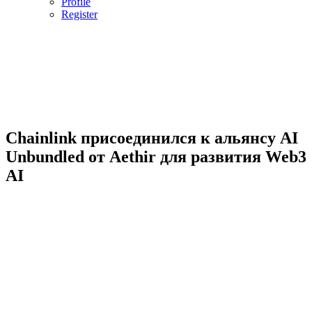
Profile
Register
Chainlink присоединился к альянсу AI
Unbundled от Aethir для развития Web3
AI