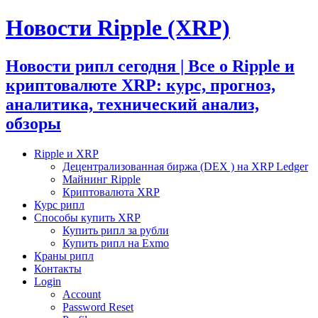
Новости Ripple (XRP)
Новости рипл сегодня | Все о Ripple и
криптовалюте XRP: курс, прогноз,
аналитика, технический анализ,
обзоры
Ripple и XRP
Децентрализованная биржа (DEX ) на XRP Ledger
Майнинг Ripple
Криптовалюта XRP
Курс рипл
Способы купить XRP
Купить рипл за рубли
Купить рипл на Exmo
Краны рипл
Контакты
Login
Account
Password Reset