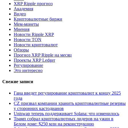
XRP Ripple прогноз
Академия
Видео
Криптовалютные биржи
Мем-монеты
Мнения
Новости Ripple XRP
Новости TON
Новости криптовалют
Обзоры
Прогноз XRP Ripple на месяц
Проекты XRP Ledger
Регулирование
Это интересно
Свежие записи
Гана введет регулирование криптовалют к концу 2025
года
CZ призвал компании хранить криптовалютные резервы
у сторонних кастодианов
Uniswap теперь поддерживает Solana: что изменилось
Трамп собрал криптовалютных лидеров на ужин в
Белом доме: $250 млн на реконструкцию