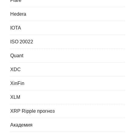
Flare
Hedera
IOTA
ISO 20022
Quant
XDC
XinFin
XLM
XRP Ripple прогноз
Академия