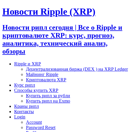
Новости Ripple (XRP)
Новости рипл сегодня | Все о Ripple и
криптовалюте XRP: курс, прогноз,
аналитика, технический анализ,
обзоры
Ripple и XRP
Децентрализованная биржа (DEX ) на XRP Ledger
Майнинг Ripple
Криптовалюта XRP
Курс рипл
Способы купить XRP
Купить рипл за рубли
Купить рипл на Exmo
Краны рипл
Контакты
Login
Account
Password Reset