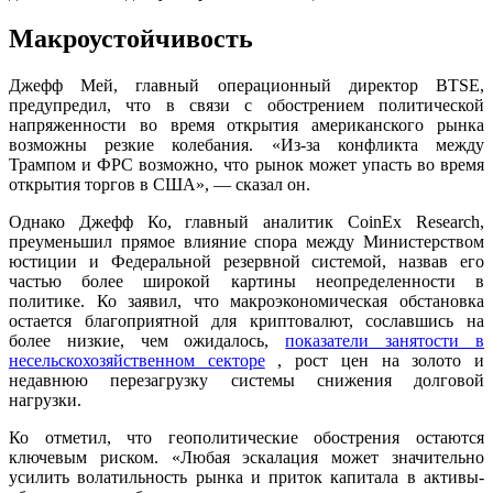
Макроустойчивость
Джефф Мей, главный операционный директор BTSE,
предупредил, что в связи с обострением политической
напряженности во время открытия американского рынка
возможны резкие колебания. «Из-за конфликта между
Трампом и ФРС возможно, что рынок может упасть во время
открытия торгов в США», — сказал он.
Однако Джефф Ко, главный аналитик CoinEx Research,
преуменьшил прямое влияние спора между Министерством
юстиции и Федеральной резервной системой, назвав его
частью более широкой картины неопределенности в
политике.
Ко заявил, что макроэкономическая обстановка
остается благоприятной для криптовалют, сославшись на
более низкие, чем ожидалось,
показатели занятости в
несельскохозяйственном секторе
, рост цен на золото и
недавнюю перезагрузку системы снижения долговой
нагрузки.
Ко отметил, что геополитические обострения остаются
ключевым риском. «Любая эскалация может значительно
усилить волатильность рынка и приток капитала в активы-