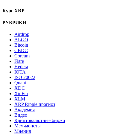
Курс XRP
РУБРИКИ
Airdrop
ALGO
Bitcoin
CBDC
Coreum
Flare
Hedera
IOTA
ISO 20022
Quant
XDC
XinFin
XLM
XRP Ripple прогноз
Академия
Видео
Криптовалютные биржи
Мем-монеты
Мнения