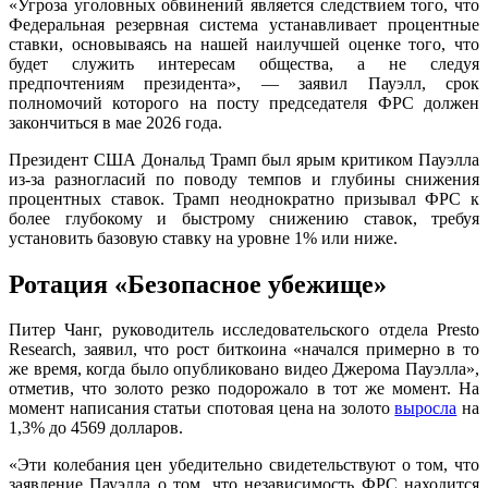
«Угроза уголовных обвинений является следствием того, что
Федеральная резервная система устанавливает процентные
ставки, основываясь на нашей наилучшей оценке того, что
будет служить интересам общества, а не следуя
предпочтениям президента», — заявил Пауэлл, срок
полномочий которого на посту председателя ФРС должен
закончиться в мае 2026 года.
Президент США
Дональд Трамп
был ярым критиком Пауэлла
из-за разногласий по поводу темпов и глубины снижения
процентных ставок. Трамп неоднократно призывал ФРС к
более глубокому и быстрому снижению ставок, требуя
установить базовую ставку на уровне 1% или ниже.
Ротация «Безопасное убежище»
Питер Чанг, руководитель исследовательского отдела Presto
Research, заявил, что рост биткоина «начался примерно в то
же время, когда было опубликовано видео Джерома Пауэлла»,
отметив, что золото резко подорожало в тот же момент. На
момент написания статьи спотовая цена на золото
выросла
на
1,3% до 4569 долларов.
«Эти колебания цен убедительно свидетельствуют о том, что
заявление Пауэлла о том, что независимость ФРС находится