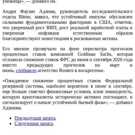
убежища», — добавил он.
Андри Фаузан Адзима, руководитель исследовательского
отдела Bitrue, заявил, что устойчивый импульс обусловлен
сильными фундаментальными факторами в США, отметив,
что уверенный рост ВВП, рост реальной заработной платы и
умеренная инфляция естественным образом
благоприятствуют инвестициям в рискованные активы.
Его мнение прозвучало на фоне пересмотра прогнозом
процентных ставок компанией Goldman Sachs, которая
отложила снижение ставок ФРС до июня и сентября 2026 года
вместо предыдущих прогнозов на март и
июнь,
сообщило
агентство Reuters в воскресенье.
«Ожидаемое снижение процентных ставок Федеральной
резервной системы, наиболее вероятное в июне и сентябре,
еще больше смягчит финансовые условия, влив ликвидность,
которую криптовалюты исторически активно поглощают, и
сигнализирует о начале устойчивой бычьей фазы», ​​— добавил
Адзиима.
Предыдущая запись
Следующая запись