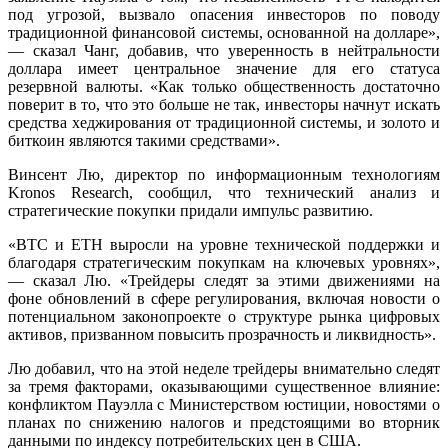
под угрозой, вызвало опасения инвесторов по поводу
традиционной финансовой системы, основанной на долларе»,
— сказал Чанг, добавив, что уверенность в нейтральности
доллара имеет центральное значение для его статуса
резервной валюты. «Как только общественность достаточно
поверит в то, что это больше не так, инвесторы начнут искать
средства хеджирования от традиционной системы, и золото и
биткоин являются такими средствами».
Винсент Лю, директор по информационным технологиям
Kronos Research, сообщил, что технический анализ и
стратегические покупки придали импульс развитию.
«BTC и ETH выросли на уровне технической поддержки и
благодаря стратегическим покупкам на ключевых уровнях»,
— сказал Лю. «Трейдеры следят за этими движениями на
фоне обновлений в сфере регулирования, включая новости о
потенциальном законопроекте о структуре рынка цифровых
активов, призванном повысить прозрачность и ликвидность».
Лю добавил, что на этой неделе трейдеры внимательно следят
за тремя факторами, оказывающими существенное влияние:
конфликтом Пауэлла с Министерством юстиции, новостями о
планах по снижению налогов и предстоящими во вторник
данными по индексу потребительских цен в США.