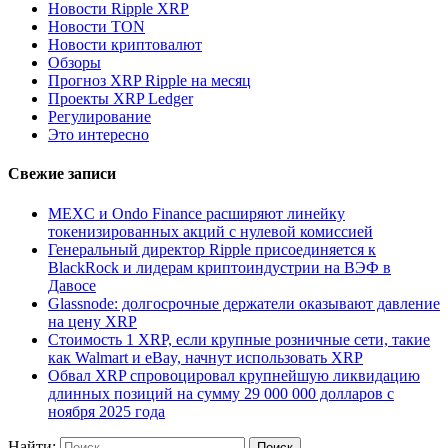
Новости Ripple XRP
Новости TON
Новости криптовалют
Обзоры
Прогноз XRP Ripple на месяц
Проекты XRP Ledger
Регулирование
Это интересно
Свежие записи
MEXC и Ondo Finance расширяют линейку
токенизированных акций с нулевой комиссией
Генеральный директор Ripple присоединяется к
BlackRock и лидерам криптоиндустрии на ВЭФ в
Давосе
Glassnode: долгосрочные держатели оказывают давление
на цену XRP
Стоимость 1 XRP, если крупные розничные сети, такие
как Walmart и eBay, начнут использовать XRP
Обвал XRP спровоцировал крупнейшую ликвидацию
длинных позиций на сумму 29 000 000 долларов с
ноября 2025 года
Найти: