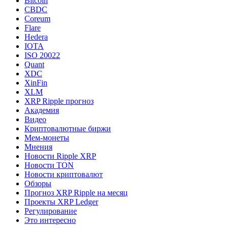
Bitcoin
CBDC
Coreum
Flare
Hedera
IOTA
ISO 20022
Quant
XDC
XinFin
XLM
XRP Ripple прогноз
Академия
Видео
Криптовалютные биржи
Мем-монеты
Мнения
Новости Ripple XRP
Новости TON
Новости криптовалют
Обзоры
Прогноз XRP Ripple на месяц
Проекты XRP Ledger
Регулирование
Это интересно