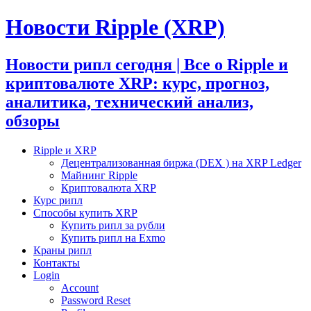
Новости Ripple (XRP)
Новости рипл сегодня | Все о Ripple и
криптовалюте XRP: курс, прогноз,
аналитика, технический анализ,
обзоры
Ripple и XRP
Децентрализованная биржа (DEX ) на XRP Ledger
Майнинг Ripple
Криптовалюта XRP
Курс рипл
Способы купить XRP
Купить рипл за рубли
Купить рипл на Exmo
Краны рипл
Контакты
Login
Account
Password Reset