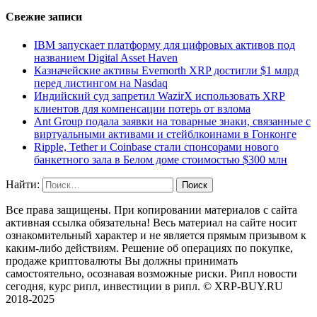
Свежие записи
IBM запускает платформу для цифровых активов под
названием Digital Asset Haven
Казначейские активы Evernorth XRP достигли $1 млрд
перед листингом на Nasdaq
Индийский суд запретил WazirX использовать XRP
клиентов для компенсации потерь от взлома
Ant Group подала заявки на товарные знаки, связанные с
виртуальными активами и стейблкоинами в Гонконге
Ripple, Tether и Coinbase стали спонсорами нового
банкетного зала в Белом доме стоимостью $300 млн
Найти:
Все права защищены. При копировании материалов с сайта
активная ссылка обязательна! Весь материал на сайте носит
ознакомительный характер и не является прямым призывом к
каким-либо действиям. Решение об операциях по покупке,
продаже криптовалюты Вы должны принимать
самостоятельно, осознавая возможные риски. Рипл новости
сегодня, курс рипл, инвестиции в рипл. © XRP-BUY.RU
2018-2025