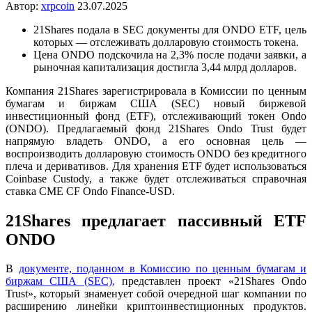
Автор:
xrpcoin
23.07.2025
21Shares подала в SEC документы для ONDO ETF, цель
которых — отслеживать долларовую стоимость токена.
Цена ONDO подскочила на 2,3% после подачи заявки, а
рыночная капитализация достигла 3,44 млрд долларов.
Компания 21Shares зарегистрировала в Комиссии по ценным
бумагам и биржам США (SEC) новый биржевой
инвестиционный фонд (ETF), отслеживающий токен Ondo
(ONDO). Предлагаемый фонд 21Shares Ondo Trust будет
напрямую владеть ONDO, а его основная цель —
воспроизводить долларовую стоимость ONDO без кредитного
плеча и деривативов. Для хранения ETF будет использоваться
Coinbase Custody, а также будет отслеживаться справочная
ставка CME CF Ondo Finance-USD.
21Shares предлагает пассивный ETF
ONDO
В
документе, поданном в Комиссию по ценным бумагам и
биржам США (SEC),
представлен проект «21Shares Ondo
Trust», который знаменует собой очередной шаг компании по
расширению линейки криптоинвестиционных продуктов.