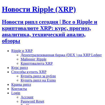
Новости Ripple (XRP)
Новости рипл сегодня | Все о Ripple и
криптовалюте XRP: курс, прогноз,
аналитика, технический анализ,
обзоры
Ripple и XRP
Децентрализованная биржа (DEX ) на XRP Ledger
Майнинг Ripple
Криптовалюта XRP
Курс рипл
Способы купить XRP
Купить рипл за рубли
Купить рипл на Exmo
Краны рипл
Контакты
Login
Account
Password Reset