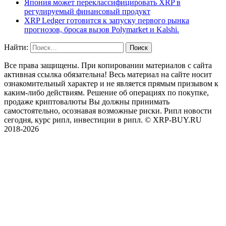
Япония может переклассифицировать XRP в
регулируемый финансовый продукт
XRP Ledger готовится к запуску первого рынка
прогнозов, бросая вызов Polymarket и Kalshi.
Найти:
Все права защищены. При копировании материалов с сайта
активная ссылка обязательна! Весь материал на сайте носит
ознакомительный характер и не является прямым призывом к
каким-либо действиям. Решение об операциях по покупке,
продаже криптовалюты Вы должны принимать
самостоятельно, осознавая возможные риски. Рипл новости
сегодня, курс рипл, инвестиции в рипл. © XRP-BUY.RU
2018-2026