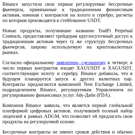
Binance запустила свои первые регулируемые бессрочные
фьючерсы, привязанные к традиционным финансовым
активам, начиная с контрактов на золото и серебро, расчеты
по которым производятся в стейблкоине
USDT.
Новые продукты, получившие название TradFi Perpetual
Contracts, предоставляют трейдерам круглосуточный доступ к
традиционным активам через ту же структуру бессрочных
фьючерсов, широко используемую на криптовалютных
рынках.
Согласно официальному
заявлению, сделанному
в четверг, в
число первых контрактов входят XAUUSDT и XAGUSDT,
соответствующие золоту и серебру. Binance добавила, что в
будущем планируется запуск и других валютных пар.
Контракты предлагаются компанией Nest Exchange Limited,
подразделением Binance, регулируемым Управлением по
регулированию финансовых услуг Абу-Даби (FDA).
Компания Binance заявила, что является первой глобальной
платформой цифровых активов, получившей полный набор
лицензий в рамках ADGM, что позволяет ей предлагать свои
продукты на регулируемой основе.
Бессрочные контракты не имеют сроков действия и обычно