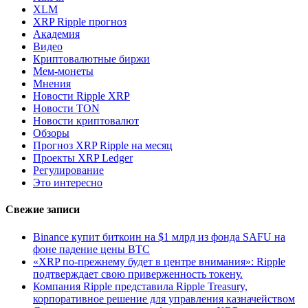
XLM
XRP Ripple прогноз
Академия
Видео
Криптовалютные биржи
Мем-монеты
Мнения
Новости Ripple XRP
Новости TON
Новости криптовалют
Обзоры
Прогноз XRP Ripple на месяц
Проекты XRP Ledger
Регулирование
Это интересно
Свежие записи
Binance купит биткоин на $1 млрд из фонда SAFU на
фоне падение цены BTC
«XRP по-прежнему будет в центре внимания»: Ripple
подтверждает свою приверженность токену.
Компания Ripple представила Ripple Treasury,
корпоративное решение для управления казначейством