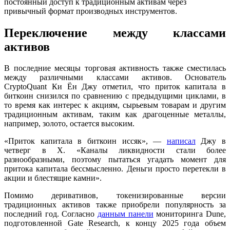
постоянный доступ к традиционным активам через
привычный формат производных инструментов.
Переключение между классами
активов
В последние месяцы торговая активность также сместилась
между различными классами активов. Основатель
CryptoQuant Ки Ён Джу отметил, что приток капитала в
биткоин снизился по сравнению с предыдущими циклами, в
то время как интерес к акциям, сырьевым товарам и другим
традиционным активам, таким как драгоценные металлы,
например, золото, остается высоким.
«Приток капитала в биткоин иссяк», —
написал
Джу в
четверг в X. «Каналы ликвидности стали более
разнообразными, поэтому пытаться угадать момент для
притока капитала бессмысленно. Деньги просто перетекли в
акции и блестящие камни».
Помимо деривативов, токенизированные версии
традиционных активов также приобрели популярность за
последний год. Согласно
данным панели
мониторинга Dune,
подготовленной Gate Research, к концу 2025 года объем