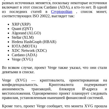
разных источниках меняется, поскольку некоторые источники
включают в этот список
Cardano (ADA), а кто-то нет. В одной
из последних статей в
Cryptopolitan
, список монет,
соответствующих ISO 20022, выглядит так:
XRP (XRP)
Quant (QNT)
Algorand (ALGO)
Stellar (XLM)
Hedera HashGraph (HBAR)
IOTA (MIOTA)
XDC Network (XDC)
Cardano (ADA)
Verge (XVG)
Во всяком случае, проект Verge также указал, что они стали
девятыми в списке.
Verge (XVG) — криптовалюта, ориентированная на
конфиденциальность. Криптовалюта подчеркивает
анонимность транзакций, блокируя IP-адреса и
местоположения. Одновременно проект планирует следовать
правилам, установленным нынешней финансовой системой.
Кроме того, проект Verge сообщает, что монета XVG прошла