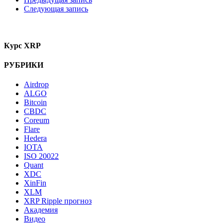
Следующая запись
Курс XRP
РУБРИКИ
Airdrop
ALGO
Bitcoin
CBDC
Coreum
Flare
Hedera
IOTA
ISO 20022
Quant
XDC
XinFin
XLM
XRP Ripple прогноз
Академия
Видео