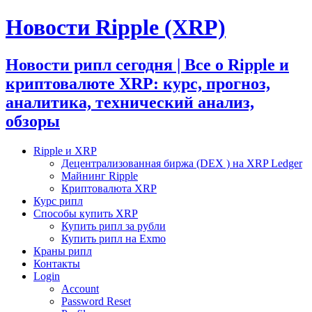
Новости Ripple (XRP)
Новости рипл сегодня | Все о Ripple и
криптовалюте XRP: курс, прогноз,
аналитика, технический анализ,
обзоры
Ripple и XRP
Децентрализованная биржа (DEX ) на XRP Ledger
Майнинг Ripple
Криптовалюта XRP
Курс рипл
Способы купить XRP
Купить рипл за рубли
Купить рипл на Exmo
Краны рипл
Контакты
Login
Account
Password Reset