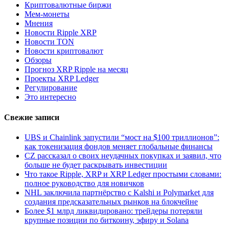
Криптовалютные биржи
Мем-монеты
Мнения
Новости Ripple XRP
Новости TON
Новости криптовалют
Обзоры
Прогноз XRP Ripple на месяц
Проекты XRP Ledger
Регулирование
Это интересно
Свежие записи
UBS и Chainlink запустили “мост на $100 триллионов”:
как токенизация фондов меняет глобальные финансы
CZ рассказал о своих неудачных покупках и заявил, что
больше не будет раскрывать инвестиции
Что такое Ripple, XRP и XRP Ledger простыми словами:
полное руководство для новичков
NHL заключила партнёрство с Kalshi и Polymarket для
создания предсказательных рынков на блокчейне
Более $1 млрд ликвидировано: трейдеры потеряли
крупные позиции по биткоину, эфиру и Solana