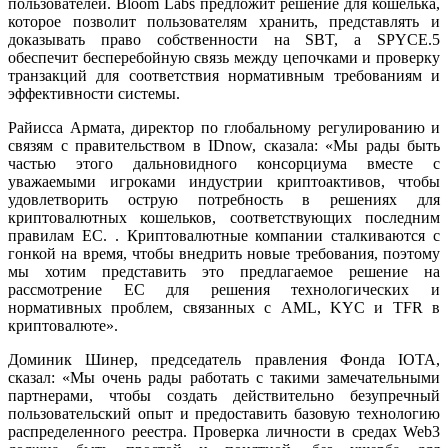
пользователей. Bloom Labs предложит решение для кошелька,
которое позволит пользователям хранить, представлять и
доказывать право собственности на SBT, а SPYCE.5
обеспечит бесперебойную связь между цепочками и проверку
транзакций для соответствия нормативным требованиям и
эффективности системы.
Райисса Армата, директор по глобальному регулированию и
связям с правительством в IDnow, сказала: «Мы рады быть
частью этого дальновидного консорциума вместе с
уважаемыми игроками индустрии криптоактивов, чтобы
удовлетворить острую потребность в решениях для
криптовалютных кошельков, соответствующих последним
правилам ЕС. . Криптовалютные компании сталкиваются с
гонкой на время, чтобы внедрить новые требования, поэтому
мы хотим представить это предлагаемое решение на
рассмотрение ЕС для решения технологических и
нормативных проблем, связанных с AML, KYC и TFR в
криптовалюте».
Доминик Шинер, председатель правления Фонда IOTA,
сказал: «Мы очень рады работать с такими замечательными
партнерами, чтобы создать действительно безупречный
пользовательский опыт и предоставить базовую технологию
распределенного реестра. Проверка личности в средах Web3