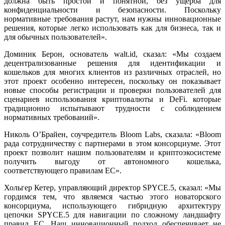
должна быть простой и понятной, без ущерба для
конфиденциальности и безопасности. Поскольку
нормативные требования растут, нам нужны инновационные
решения, которые легко использовать как для бизнеса, так и
для обычных пользователей».
Доминик Берон, основатель walt.id, сказал: «Мы создаем
децентрализованные решения для идентификации и
кошельков для многих клиентов из различных отраслей, но
этот проект особенно интересен, поскольку он показывает
новые способы регистрации и проверки пользователей для
сценариев использования криптовалюты и DeFi. которые
традиционно испытывают трудности с соблюдением
нормативных требований».
Николь О’Брайен, соучредитель Bloom Labs, сказала: «Bloom
рада сотрудничеству с партнерами в этом консорциуме. Этот
проект позволит нашим пользователям и криптоэкосистеме
получить выгоду от автономного кошелька,
соответствующего правилам ЕС».
Хольгер Кетер, управляющий директор SPYCE.5, сказал: «Мы
гордимся тем, что являемся частью этого новаторского
консорциума, использующего гибридную архитектуру
цепочки SPYCE.5 для навигации по сложному ландшафту
правил ЕС. Наш инновационный подход обеспечивает не