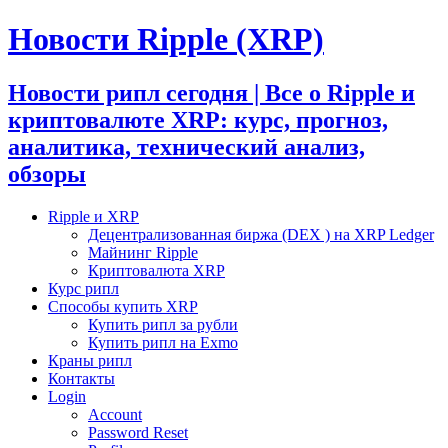
Новости Ripple (XRP)
Новости рипл сегодня | Все о Ripple и
криптовалюте XRP: курс, прогноз,
аналитика, технический анализ,
обзоры
Ripple и XRP
Децентрализованная биржа (DEX ) на XRP Ledger
Майнинг Ripple
Криптовалюта XRP
Курс рипл
Способы купить XRP
Купить рипл за рубли
Купить рипл на Exmo
Краны рипл
Контакты
Login
Account
Password Reset