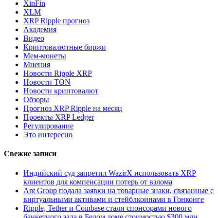
XinFin
XLM
XRP Ripple прогноз
Академия
Видео
Криптовалютные биржи
Мем-монеты
Мнения
Новости Ripple XRP
Новости TON
Новости криптовалют
Обзоры
Прогноз XRP Ripple на месяц
Проекты XRP Ledger
Регулирование
Это интересно
Свежие записи
Индийский суд запретил WazirX использовать XRP
клиентов для компенсации потерь от взлома
Ant Group подала заявки на товарные знаки, связанные с
виртуальными активами и стейблкоинами в Гонконге
Ripple, Tether и Coinbase стали спонсорами нового
банкетного зала в Белом доме стоимостью $300 млн