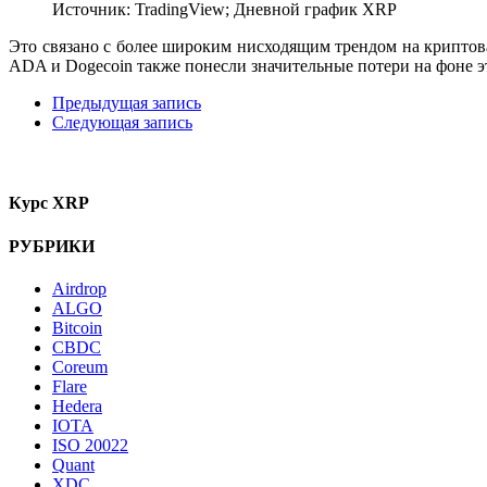
Источник: TradingView; Дневной график XRP
Это связано с более широким нисходящим трендом на криптова
ADA и Dogecoin также понесли значительные потери на фоне э
Предыдущая запись
Следующая запись
Курс XRP
РУБРИКИ
Airdrop
ALGO
Bitcoin
CBDC
Coreum
Flare
Hedera
IOTA
ISO 20022
Quant
XDC