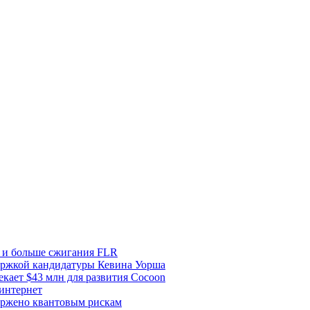
и и больше сжигания FLR
держкой кандидатуры Кевина Уорша
екает $43 млн для развития Cocoon
 интернет
ержено квантовым рискам