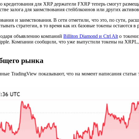
ого кредитования для XRP держатели FXRP теперь смогут разме
стве залога для заимствования стейблкоинов или других активов
ования и заимствования. В сети отметили, что это, по сути, рас
атывать стратегии, в то время как их базовые токены остаются в
годаря
объявлению компаний
Billiton Diamond и Ctrl Alt
о токени
pple. Компании сообщили, что уже выпустили токены на XRPL, 
общего рынка
ные TradingView показывают, что на момент написания статьи то