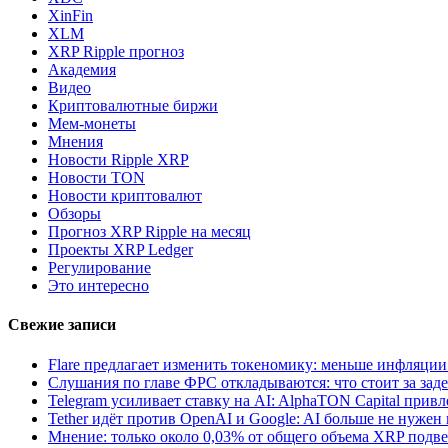
XinFin
XLM
XRP Ripple прогноз
Академия
Видео
Криптовалютные биржи
Мем-монеты
Мнения
Новости Ripple XRP
Новости TON
Новости криптовалют
Обзоры
Прогноз XRP Ripple на месяц
Проекты XRP Ledger
Регулирование
Это интересно
Свежие записи
Flare предлагает изменить токеномику: меньше инфляци
Слушания по главе ФРС откладываются: что стоит за за
Telegram усиливает ставку на AI: AlphaTON Capital привл
Tether идёт против OpenAI и Google: AI больше не нужен
Мнение: только около 0,03% от общего объема XRP подв