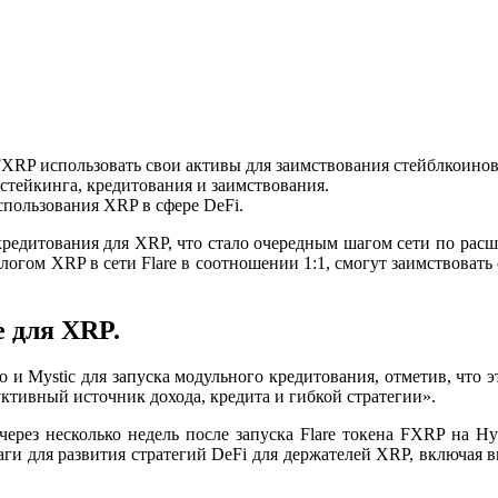
XRP использовать свои активы для заимствования стейблкоинов
стейкинга, кредитования и заимствования.
спользования XRP в сфере DeFi.
кредитования для XRP, что стало очередным шагом сети по рас
огом XRP в сети Flare в соотношении 1:1, смогут заимствовать 
е для XRP.
o и Mystic для запуска модульного кредитования, отметив, что
ктивный источник дохода, кредита и гибкой стратегии».
через несколько недель после
запуска Flare токена FXRP на Hyp
и для развития стратегий DeFi для держателей XRP, включая вне