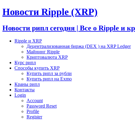
Новости Ripple (XRP)
Новости рипл сегодня | Все о Ripple и 
Ripple и XRP
Децентрализованная биржа (DEX ) на XRP Ledger
Майнинг Ripple
Криптовалюта XRP
Курс рипл
Способы купить XRP
Купить рипл за рубли
Купить рипл на Exmo
Краны рипл
Контакты
Login
Account
Password Reset
Profile
Register