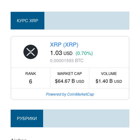
КУРС XRP
XRP (XRP)
1.03
(0.70%)
USD
0.00001593 BTC
RANK
MARKET CAP
VOLUME
6
$64.67 B
$1.40 B
USD
USD
Powered by CoinMarketCap
РУБРИКИ