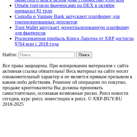
Объём торговли фьючерсами на DEX в октябре
превысил $1 трлн
Custodia и Vantage Bank запускают платформу для
токенизированных депозитов
Trust Wallet запускает децентрализованную платформу
для фьючерсов
Реализованная прибыль Криса Ларсена от XRP достигла
$764 млн с 2018 года
Найти:
Все права защищены. При копировании материалов с сайта
активная ссылка обязательна! Весь материал на сайте носит
ознакомительный характер и не является прямым призывом к
каким-либо действиям. Решение об операциях по покупке,
продаже криптовалюты Вы должны принимать
самостоятельно, осознавая возможные риски. Рипл новости
сегодня, курс рипл, инвестиции в рипл. © XRP-BUY.RU
2018-2025