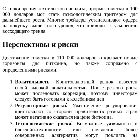
С точки зрения технического анализа‚ прорыв отметки в 100
000 долларов мог стать психологическим триггером для
дальнейшего роста. Многие трейдеры устанавливают ордера
на покупку выше этого уровня‚ что приводит к ускорению
восходящего тренда.
Перспективы и риски
Достижение отметки в 110 000 долларов открывает новые
горизонты для биткоина‚ но также сопряжено с
определенными рисками⁚
Волатильность⁚
Криптовалютный рынок известен
своей высокой волатильностью. После резкого роста
может последовать коррекция‚ поэтому инвесторам
следует быть готовыми к колебаниям цен.
Регуляторные риски⁚
Ужесточение регулирования
криптовалют со стороны правительств разных стран
может негативно сказаться на цене биткоина.
Технологические риски⁚
Возможные уязвимости в
блокчейн-технологии или появление более
совершенных альтернатив могут повлиять на