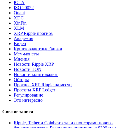
IOTA
ISO 20022
Quant
XDC
XinFin
XLM
XRP Ripple прогноз
Академия
Видео
Криптовалютные биржи
Мем-монеты
Мнения
Новости Ripple XRP
Новости TON
Новости криптовалют
Обзоры
Прогноз XRP Ripple на месяц
Проекты XRP Ledger
Регулирование
Это интересно
Свежие записи
Ripple, Tether и Coinbase стали спонсорами нового
банкетного зала в Белом доме стоимостью $300 млн