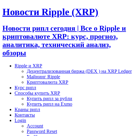
Новости Ripple (XRP)
Новости рипл сегодня | Все о Ripple и
криптовалюте XRP: курс, прогноз,
аналитика, технический анализ,
обзоры
Ripple и XRP
Децентрализованная биржа (DEX ) на XRP Ledger
Майнинг Ripple
Криптовалюта XRP
Курс рипл
Способы купить XRP
Купить рипл за рубли
Купить рипл на Exmo
Краны рипл
Контакты
Login
Account
Password Reset