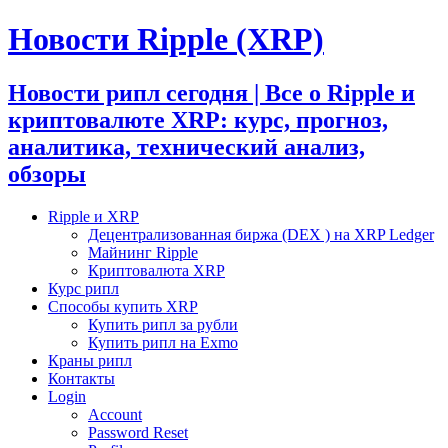
Новости Ripple (XRP)
Новости рипл сегодня | Все о Ripple и
криптовалюте XRP: курс, прогноз,
аналитика, технический анализ,
обзоры
Ripple и XRP
Децентрализованная биржа (DEX ) на XRP Ledger
Майнинг Ripple
Криптовалюта XRP
Курс рипл
Способы купить XRP
Купить рипл за рубли
Купить рипл на Exmo
Краны рипл
Контакты
Login
Account
Password Reset