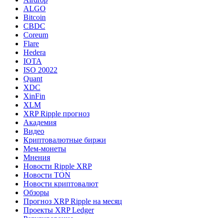
ALGO
Bitcoin
CBDC
Coreum
Flare
Hedera
IOTA
ISO 20022
Quant
XDC
XinFin
XLM
XRP Ripple прогноз
Академия
Видео
Криптовалютные биржи
Мем-монеты
Мнения
Новости Ripple XRP
Новости TON
Новости криптовалют
Обзоры
Прогноз XRP Ripple на месяц
Проекты XRP Ledger