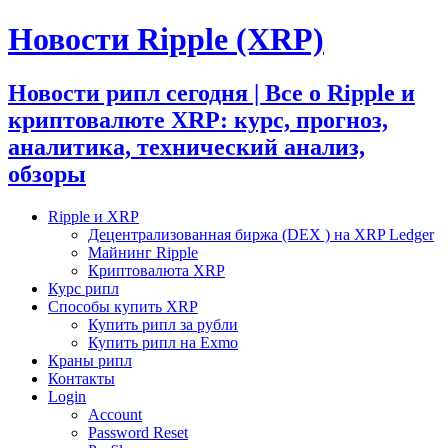
Новости Ripple (XRP)
Новости рипл сегодня | Все о Ripple и
криптовалюте XRP: курс, прогноз,
аналитика, технический анализ,
обзоры
Ripple и XRP
Децентрализованная биржа (DEX ) на XRP Ledger
Майнинг Ripple
Криптовалюта XRP
Курс рипл
Способы купить XRP
Купить рипл за рубли
Купить рипл на Exmo
Краны рипл
Контакты
Login
Account
Password Reset