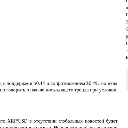
н
Г
2
р
U
Б
 с поддержкой $0,44 и сопротивлением $0,49. Но цена
о говорить о начале нисходящего тренда при условии,
что XRP/USD в отсутствии глобальных новостей будет
 криповалютного рынка. Но в целом прогноз по токену