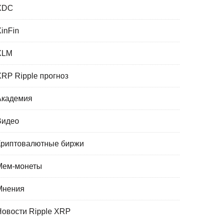
XDC
XinFin
XLM
XRP Ripple прогноз
Академия
Видео
Криптовалютные биржи
Мем-монеты
Мнения
Новости Ripple XRP