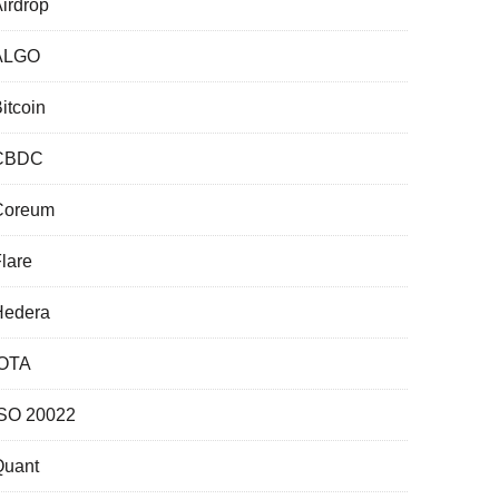
irdrop
ALGO
itcoin
CBDC
Coreum
lare
Hedera
IOTA
ISO 20022
Quant