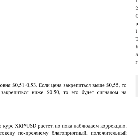
Г
2
р
U
Б
S
вня $0,51-0,53. Если цена закрепиться выше $0,55, то
 закрепиться ниже $0,50, то это будет сигналом на
.
о курс XRP/USD растет, но пока наблюдаем коррекцию,
 токену по-прежнему благоприятный, положительный