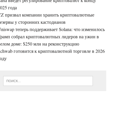
ана введет регулирование криптовалют к концу
025 года
CZ призвал компании хранить криптовалютные
езервы у сторонних кастодианов
niswap теперь поддерживает Solana: что изменилось
Трамп собрал криптовалютных лидеров на ужин в
елом доме: $250 млн на реконструкцию
chwab готовится к криптовалютной торговле в 2026
году