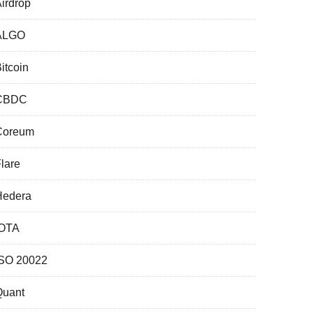
irdrop
ALGO
itcoin
CBDC
Coreum
lare
Hedera
IOTA
ISO 20022
Quant