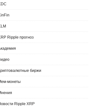
XDC
XinFin
XLM
XRP Ripple прогноз
Академия
Видео
Криптовалютные биржи
Мем-монеты
Мнения
Новости Ripple XRP