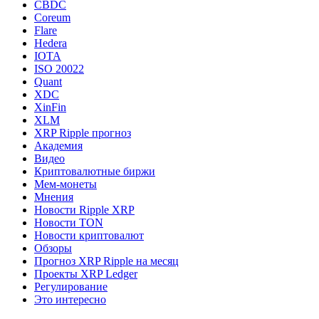
CBDC
Coreum
Flare
Hedera
IOTA
ISO 20022
Quant
XDC
XinFin
XLM
XRP Ripple прогноз
Академия
Видео
Криптовалютные биржи
Мем-монеты
Мнения
Новости Ripple XRP
Новости TON
Новости криптовалют
Обзоры
Прогноз XRP Ripple на месяц
Проекты XRP Ledger
Регулирование
Это интересно