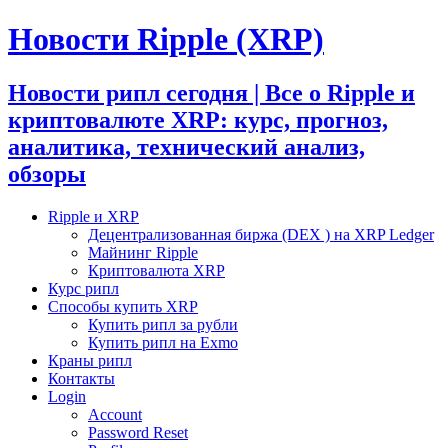
Новости Ripple (XRP)
Новости рипл сегодня | Все о Ripple и
криптовалюте XRP: курс, прогноз,
аналитика, технический анализ,
обзоры
Ripple и XRP
Децентрализованная биржа (DEX ) на XRP Ledger
Майнинг Ripple
Криптовалюта XRP
Курс рипл
Способы купить XRP
Купить рипл за рубли
Купить рипл на Exmo
Краны рипл
Контакты
Login
Account
Password Reset