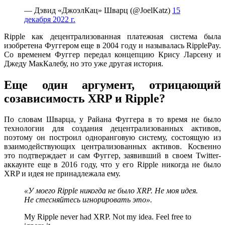
— Дэвид «ДжоэлКац» Шварц (@JoelKatz)
15
декабря 2022 г.
Ripple как децентрализованная платежная система была
изобретена Фуггером еще в 2004 году и называлась RipplePay.
Со временем Фуггер передал концепцию Крису Ларсену и
Джеду МакКалебу, но это уже другая история.
Еще один аргумент, отрицающий
созависимость XRP и Ripple?
По словам Шварца, у Райана Фуггера в то время не было
технологии для создания децентрализованных активов,
поэтому он построил одноранговую систему, состоящую из
взаимодействующих централизованных активов. Косвенно
это подтверждает и сам Фуггер, заявивший в своем Twitter-
аккаунте еще в 2016 году, что у его Ripple никогда не было
XRP и идея не принадлежала ему.
«У моего Ripple никогда не было XRP. Не моя идея.
Не стесняйтесь игнорировать это».
My Ripple never had XRP. Not my idea. Feel free to