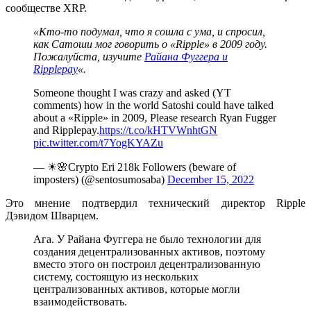
сообществе XRP.
«Кто-то подумал, что я сошла с ума, и спросил,
как Сатоши мог говорить о «Ripple» в 2009 году.
Пожалуйста, изучите
Райана Фуггера и
Ripplepay
«.
Someone thought I was crazy and asked (YT
comments) how in the world Satoshi could have talked
about a «Ripple» in 2009, Please research Ryan Fugger
and Ripplepay.
https://t.co/kHTVWnhtGN
pic.twitter.com/t7YogKYAZu
— ☀🌸Crypto Eri 218k Followers (beware of
imposters) (@sentosumosaba)
December 15, 2022
Это мнение подтвердил технический директор Ripple
Дэвидом Шварцем.
Ага. У Райана Фуггера не было технологии для
создания децентрализованных активов, поэтому
вместо этого он построил децентрализованную
систему, состоящую из нескольких
централизованных активов, которые могли
взаимодействовать.