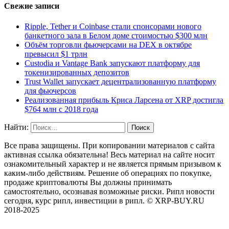
Свежие записи
Ripple, Tether и Coinbase стали спонсорами нового
банкетного зала в Белом доме стоимостью $300 млн
Объём торговли фьючерсами на DEX в октябре
превысил $1 трлн
Custodia и Vantage Bank запускают платформу для
токенизированных депозитов
Trust Wallet запускает децентрализованную платформу
для фьючерсов
Реализованная прибыль Криса Ларсена от XRP достигла
$764 млн с 2018 года
Найти:
Все права защищены. При копировании материалов с сайта
активная ссылка обязательна! Весь материал на сайте носит
ознакомительный характер и не является прямым призывом к
каким-либо действиям. Решение об операциях по покупке,
продаже криптовалюты Вы должны принимать
самостоятельно, осознавая возможные риски. Рипл новости
сегодня, курс рипл, инвестиции в рипл. © XRP-BUY.RU
2018-2025