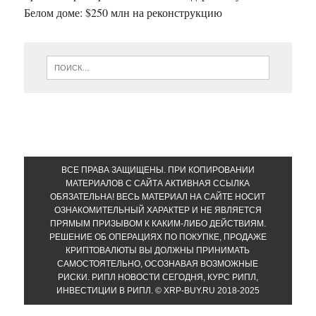
Белом доме: $250 млн на реконструкцию
ВСЕ ПРАВА ЗАЩИЩЕНЫ. ПРИ КОПИРОВАНИИ
МАТЕРИАЛОВ С САЙТА АКТИВНАЯ ССЫЛКА
ОБЯЗАТЕЛЬНА! ВЕСЬ МАТЕРИАЛ НА САЙТЕ НОСИТ
ОЗНАКОМИТЕЛЬНЫЙ ХАРАКТЕР И НЕ ЯВЛЯЕТСЯ
ПРЯМЫМ ПРИЗЫВОМ К КАКИМ-ЛИБО ДЕЙСТВИЯМ.
РЕШЕНИЕ ОБ ОПЕРАЦИЯХ ПО ПОКУПКЕ, ПРОДАЖЕ
КРИПТОВАЛЮТЫ ВЫ ДОЛЖНЫ ПРИНИМАТЬ
САМОСТОЯТЕЛЬНО, ОСОЗНАВАЯ ВОЗМОЖНЫЕ
РИСКИ. РИПЛ НОВОСТИ СЕГОДНЯ, КУРС РИПЛ,
ИНВЕСТИЦИИ В РИПЛ. © XRP-BUY.RU 2018-2025