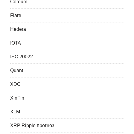
Coreum
Flare
Hedera
IOTA
ISO 20022
Quant
XDC
XinFin
XLM
XRP Ripple прогноз