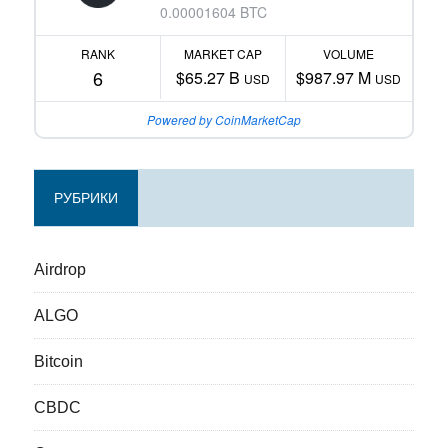
0.00001604 BTC
RANK
MARKET CAP
VOLUME
6
$65.27 B
$987.97 M
USD
USD
Powered by CoinMarketCap
РУБРИКИ
Airdrop
ALGO
Bitcoin
CBDC